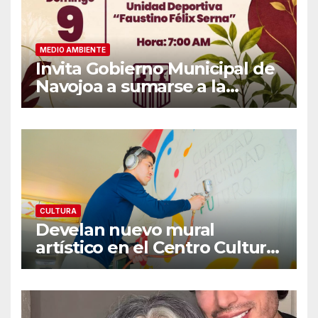
MEDIO AMBIENTE
Invita Gobierno Municipal de
Navojoa a sumarse a la
Jornada Nacional de
Reforestación 2026
CULTURA
Develan nuevo mural
artístico en el Centro Cultural
«Dr. Héctor Chávez Fontes»