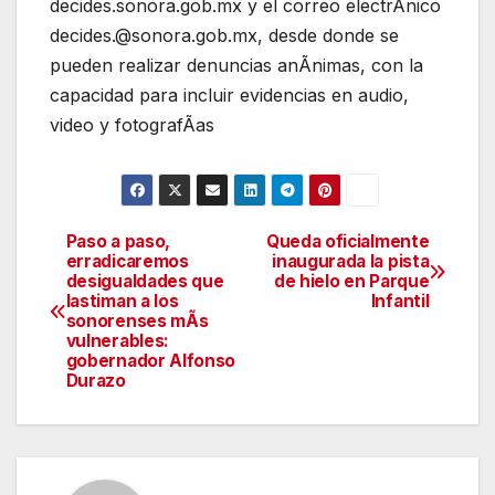
decides.sonora.gob.mx y el correo electrÃnico
decides.@sonora.gob.mx, desde donde se
pueden realizar denuncias anÃnimas, con la
capacidad para incluir evidencias en audio,
video y fotografÃas
Paso a paso,
Queda oficialmente
Navegación
erradicaremos
inaugurada la pista
desigualdades que
de hielo en Parque
de
lastiman a los
Infantil
sonorenses mÃs
entradas
vulnerables:
gobernador Alfonso
Durazo