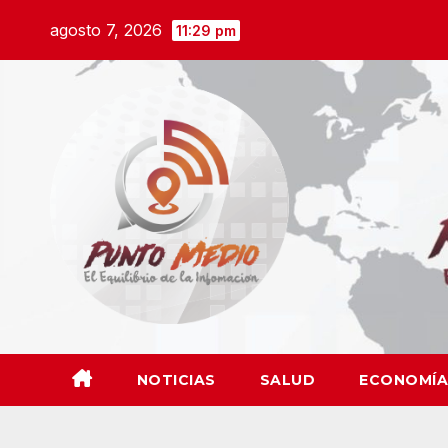
Saltar
agosto 7, 2026
11:29 pm
al
contenido
NOTICIAS
SALUD
ECONOMÍA