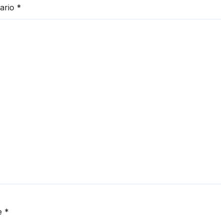
ario
*
e
*