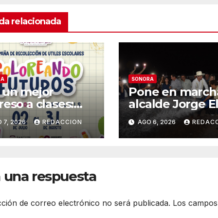
da relacionada
RA
SONORA
 un mejor
Pone en march
reso a clases:
alcalde Jorge El
tinúa la
nuevo pozo en
 7, 2026
REDACCION
AGO 6, 2026
REDAC
mpaña de
Tierra Blanca, T
olección de
Suministrará 20
les «Coloreando
litros por segu
uros»
de agua potabl
 una respuesta
cción de correo electrónico no será publicada.
Los campos 