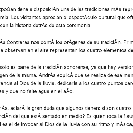
poGan tiene a disposiciÃn una de las tradiciones mÃs repr
tla. Los visitantes aprecian el espectÃculo cultural que o
en la historia detrÃs de esta ceremonia.
Ãs Contreras nos contÃ los orÃgenes de su tradiciÃn. Prim
e observan en el aire representan los cuatro elementos de
solo es parte de la tradiciÃn sonorense, ya que hay versio
rigen de la misma. AndrÃs explicÃ que se realiza de esa m
encia al Dios de la lluvia, dedicarla a los cuatro puntos card
les y que no falte agua en el aÃo.
s, aclarÃ la gran duda que algunos tienen: si son cuatro 
nciÃn del que estÃ sentado en medio? Es quien toca la flaut
 es el de invocar al Dios de la lluvia con su ritmo y mÃsic