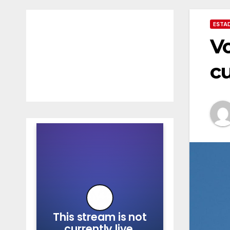
ESTA
Vo
cu