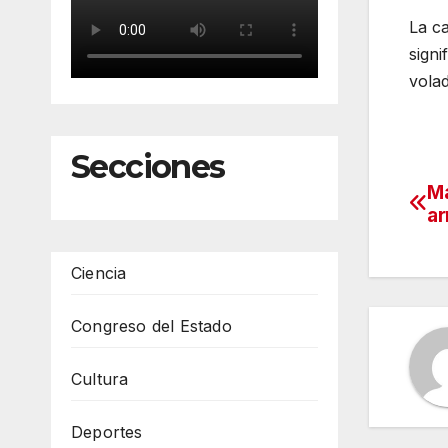
La ca
signi
volad
Secciones
Ma
Na
ar
de
Ciencia
en
Congreso del Estado
Cultura
Deportes