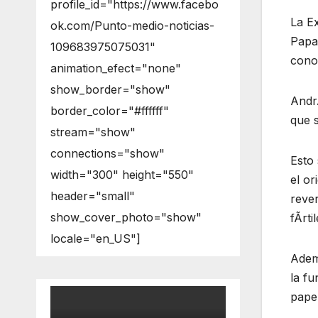
profile_id="https://www.facebo
La Ex
ok.com/Punto-medio-noticias-
Papan
109683975075031"
conoc
animation_efect="none"
show_border="show"
Andr
border_color="#ffffff"
que s
stream="show"
connections="show"
Esto 
width="300" height="550"
el o
header="small"
rever
show_cover_photo="show"
fÃrti
locale="en_US"]
AdemÃ
la fu
papel