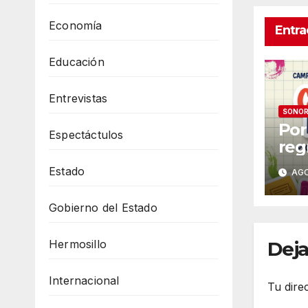
Economía
Entra
Educación
Entrevistas
SONO
Por
Espectáctulos
reg
Con
Estado
AGO
ca
rec
Gobierno del Estado
úti
Fut
Hermosillo
Deja
Internacional
Tu dire