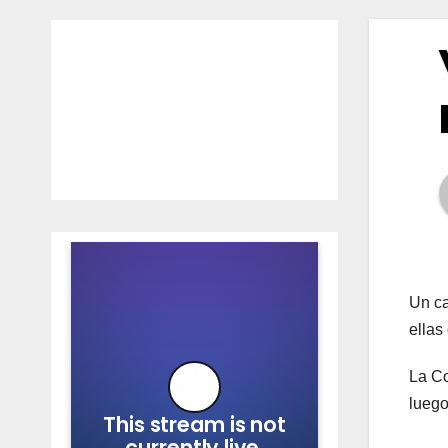
Un ca
ellas
La Co
luego