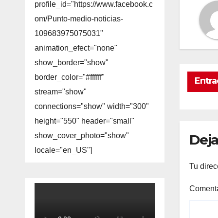
profile_id="https://www.facebook.c
om/Punto-medio-noticias-
109683975075031"
animation_efect="none"
show_border="show"
border_color="#ffffff"
Entra
stream="show"
connections="show" width="300"
height="550" header="small"
Deja
show_cover_photo="show"
locale="en_US"]
Tu direc
Coment