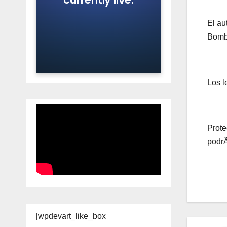
El au
Bombe
Los l
Prote
podrÃ
[wpdevart_like_box