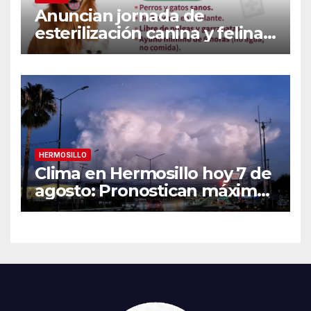
Anuncian jornada de
esterilización canina y felina
en Guaymas este 7 de
agosto: Conoce los requisitos
y sede
HERMOSILLO
Clima en Hermosillo hoy 7 de
agosto: Pronostican máxima
de 42°C, sensación térmica
de 44°C y 70% de
probabilidad de lluvia