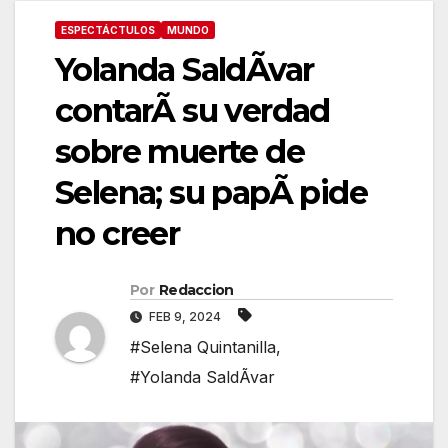
ESPECTÁCTULOS
MUNDO
Yolanda SaldÃvar
contarÃ su verdad
sobre muerte de
Selena; su papÃ pide
no creer
Por
Redaccion
FEB 9, 2024
#Selena Quintanilla
,
#Yolanda SaldÃvar