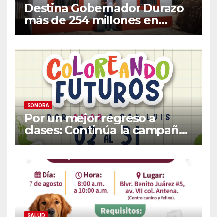
Destina Gobernador Durazo
más de 254 millones en
acciones de vivienda para
familias vulnerables
SONORA
Por un mejor regreso a
clases: Continúa la campaña
de recolección de útiles
«Coloreando Futuros»
SALUD