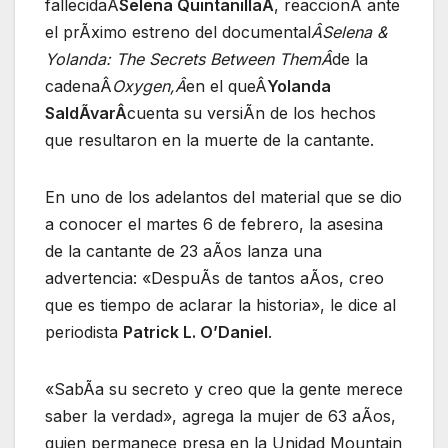
fallecidaÂ
Selena QuintanillaÂ
, reaccionÃ ante
el prÃximo estreno del documental
ÂSelena &
Yolanda: The Secrets Between ThemÂ
de la
cadenaÂ
Oxygen,Â
en el queÂ
Yolanda
SaldÃvarÂ
cuenta su versiÃn de los hechos
que resultaron en la muerte de la cantante.
En uno de los adelantos del material que se dio
a conocer el martes 6 de febrero, la asesina
de la cantante de 23 aÃos lanza una
advertencia: «DespuÃs de tantos aÃos, creo
que es tiempo de aclarar la historia», le dice al
periodista
Patrick L. O’Daniel
.
«SabÃa su secreto y creo que la gente merece
saber la verdad», agrega la mujer de 63 aÃos,
quien permanece presa en la Unidad Mountain