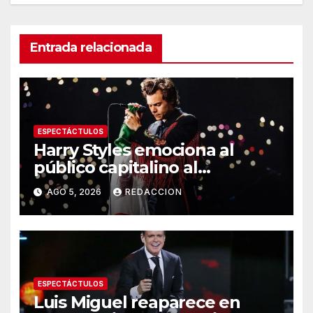
Entrada relacionada
ESPECTÁCTULOS
Harry Styles emociona al
público capitalino al
interpretar “Cielito Lindo” en
AGO 5, 2026
REDACCION
su tercer concierto en la
CDMX
ESPECTÁCTULOS
Luis Miguel reaparece en