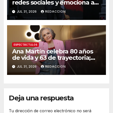
redes sociales y emociona a
sus seguidores tras rumores
JUL 31, 2026
REDACCION
de salud
ESPECTÁCTULOS
Ana Martín celebra 80 años
de vida y 63 de trayectoria;
anuncia transición a nuevos
JUL 31, 2026
REDACCION
personajes
Deja una respuesta
Tu dirección de correo electrónico no será