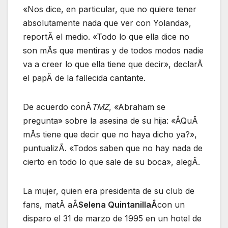
«Nos dice, en particular, que no quiere tener
absolutamente nada que ver con Yolanda»,
reportÃ el medio. «Todo lo que ella dice no
son mÃs que mentiras y de todos modos nadie
va a creer lo que ella tiene que decir», declarÃ
el papÃ de la fallecida cantante.
De acuerdo conÂ
TMZ
, «Abraham se
pregunta» sobre la asesina de su hija: «ÂQuÃ
mÃs tiene que decir que no haya dicho ya?»,
puntualizÃ. «Todos saben que no hay nada de
cierto en todo lo que sale de su boca», alegÃ.
La mujer, quien era presidenta de su club de
fans, matÃ aÂ
Selena QuintanillaÂ
con un
disparo el 31 de marzo de 1995 en un hotel de