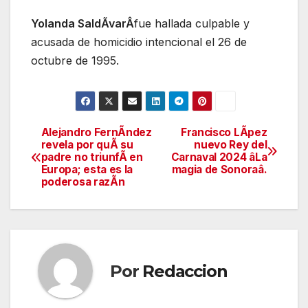
Yolanda SaldÃvarÂ
fue hallada culpable y
acusada de homicidio intencional el 26 de
octubre de 1995.
Alejandro FernÃndez
Francisco LÃpez
Navegación
revela por quÃ su
nuevo Rey del
padre no triunfÃ en
Carnaval 2024 âLa
de
Europa; esta es la
magia de Sonoraâ.
poderosa razÃn
entradas
Por
Redaccion