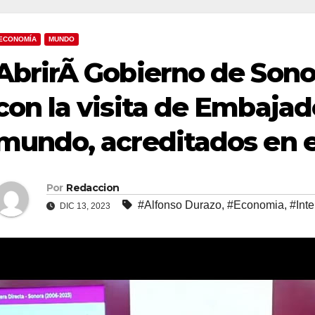
ECONOMÍA
MUNDO
AbrirÃ Gobierno de Son
con la visita de Embajad
mundo, acreditados en e
Por
Redaccion
#Alfonso Durazo
,
#Economia
,
#Inte
DIC 13, 2023