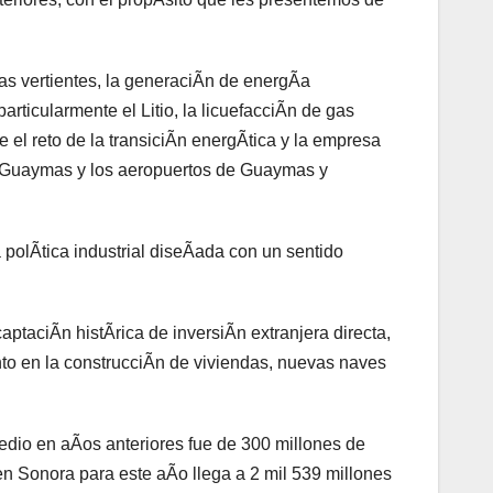
ias vertientes, la generaciÃn de energÃa
articularmente el Litio, la licuefacciÃn de gas
 el reto de la transiciÃn energÃtica y la empresa
de Guaymas y los aeropuertos de Guaymas y
 polÃtica industrial diseÃada con un sentido
taciÃn histÃrica de inversiÃn extranjera directa,
to en la construcciÃn de viviendas, nuevas naves
edio en aÃos anteriores fue de 300 millones de
a en Sonora para este aÃo llega a 2 mil 539 millones