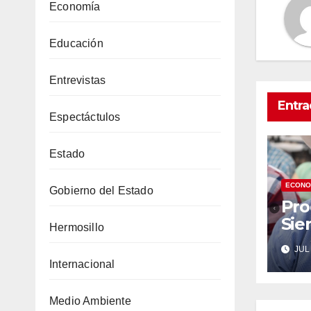
Economía
Educación
Entrevistas
Entra
Espectáctulos
Estado
ECONO
Gobierno del Estado
Pro
Sie
Hermosillo
Gob
JUL 
por
Internacional
Sub
de
Medio Ambiente