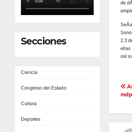
de dÃ
emple
SeÃal
Sonor
Secciones
2.3 d
ellas
mil i
Ciencia
Na
As
Congreso del Estado
mdp 
de
Cultura
en
Deportes