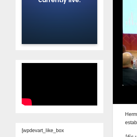
Hermo
estab
[wpdevart_like_box
âEs u