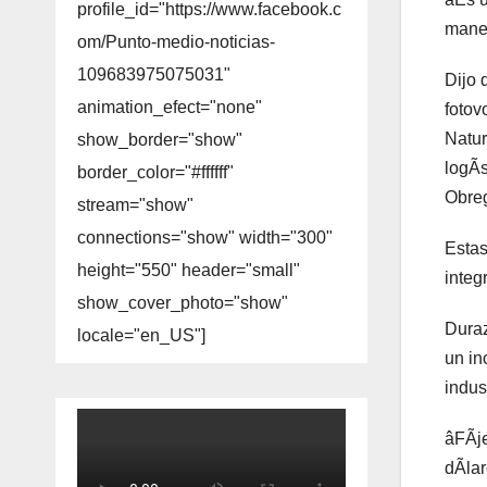
profile_id="https://www.facebook.c
maner
om/Punto-medio-noticias-
109683975075031"
Dijo 
animation_efect="none"
fotov
Natur
show_border="show"
logÃs
border_color="#ffffff"
Obreg
stream="show"
connections="show" width="300"
Estas
height="550" header="small"
integr
show_cover_photo="show"
Duraz
locale="en_US"]
un in
indus
âFÃje
dÃlar