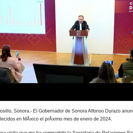
sillo, Sonora.- El Gobernador de Sonora Alfonso Durazo anunc
lecidos en MÃxico el prÃximo mes de enero de 2024.
na visita que me ha compartido la Secretaria de Relaciones Ext