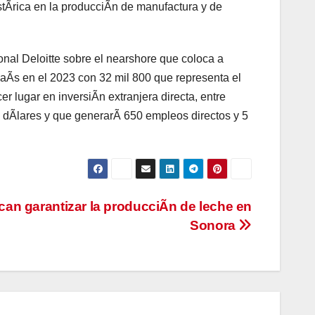
istÃrica en la producciÃn de manufactura y de
nal Deloitte sobre el nearshore que coloca a
aÃs en el 2023 con 32 mil 800 que representa el
er lugar en inversiÃn extranjera directa, entre
de dÃlares y que generarÃ 650 empleos directos y 5
an garantizar la producciÃn de leche en
Sonora