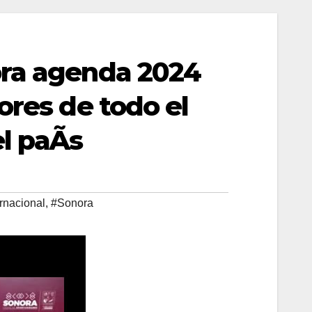
ora agenda 2024
ores de todo el
l paÃs
rnacional
,
#Sonora