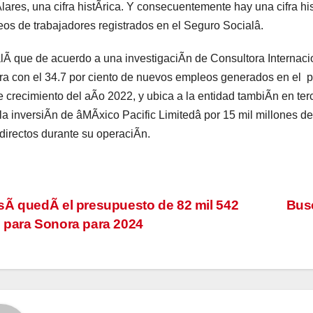
lares, una cifra histÃrica. Y consecuentemente hay una cifra h
os de trabajadores registrados en el Seguro Socialâ.
Ã que de acuerdo a una investigaciÃn de Consultora Internacio
a con el 34.7 por ciento de nuevos empleos generados en el p
e crecimiento del aÃo 2022, y ubica a la entidad tambiÃn en terc
 la inversiÃn de âMÃxico Pacific Limitedâ por 15 mil millones 
ndirectos durante su operaciÃn.
vegación
Ã quedÃ el presupuesto de 82 mil 542
Busc
para Sonora para 2024
tradas