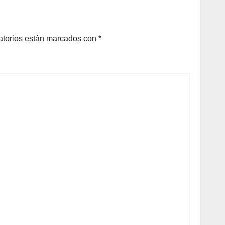
en aire
acondicionado
atorios están marcados con
*