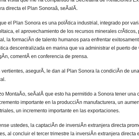
a directa el Plan Sonoraâ, seÃalÃ.
que el Plan Sonora es una polÃtica industrial, integrado por var
oltaica, el aprovechamiento de los recursos minerales crÃticos, p
al, la formaciÃn de talento humanos para enfrentar exitosamente
tica descentralizada en marina que va administrar el puerto 
Ãn, comentÃ en conferencia de prensa.
 vertientes, asegurÃ, le dan al Plan Sonora la condiciÃn de una
al.
o MontaÃo, seÃalÃ que esto ha permitido a Sonora tener una cap
cremento importante en la producciÃn manufacturera, un aumen
triales, un incremento importante en las exportaciones.
nse ustedes, la captaciÃn de inversiÃn extranjera directa prom
es, al concluir el tercer trimestre la inversiÃn extranjera direct