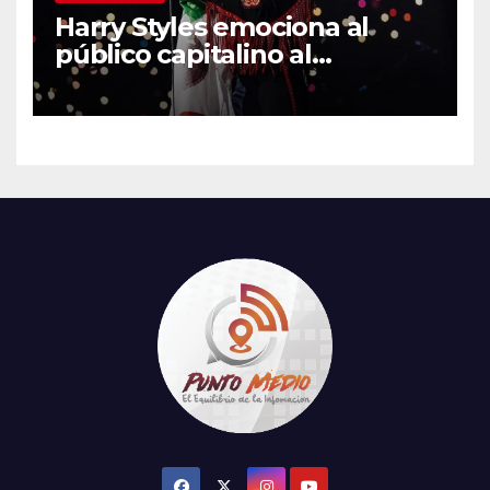
Harry Styles emociona al
público capitalino al
interpretar “Cielito Lindo” en
su tercer concierto en la
CDMX