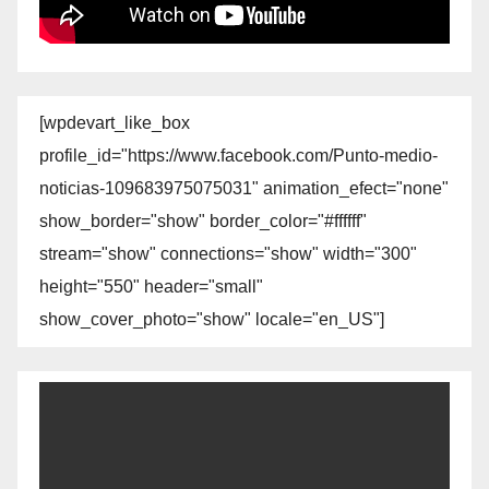
[wpdevart_like_box
profile_id="https://www.facebook.com/Punto-medio-
noticias-109683975075031" animation_efect="none"
show_border="show" border_color="#ffffff"
stream="show" connections="show" width="300"
height="550" header="small"
show_cover_photo="show" locale="en_US"]