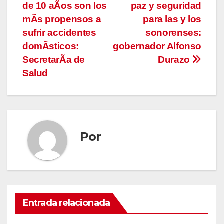
de 10 aÃos son los
paz y seguridad
de
mÃs propensos a
para las y los
entradas
sufrir accidentes
sonorenses:
domÃsticos:
gobernador Alfonso
SecretarÃa de
Durazo
Salud
Por
Entrada relacionada