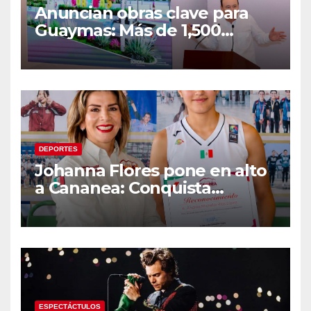
Anuncian obras clave para
Guaymas: Más de 1,500
viviendas, modernización del
malecón y nuevo hospital del
IMSS
DEPORTES
Johanna Flores pone en alto
a Cananea: Conquista
medalla de plata con la
Selección Mexicana Sub-20
en los Juegos
Centroamericanos
ESPECTÁCTULOS