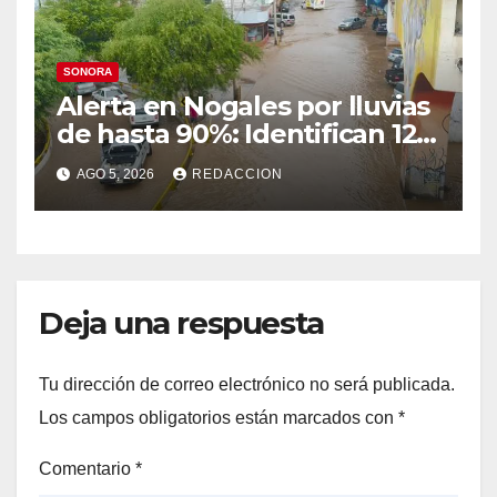
SONORA
Alerta en Nogales por lluvias
de hasta 90%: Identifican 12
vialidades con alto riesgo de
AGO 5, 2026
REDACCION
arroyos e inundaciones
Deja una respuesta
Tu dirección de correo electrónico no será publicada.
Los campos obligatorios están marcados con
*
Comentario
*