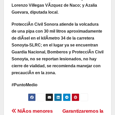
Lorenzo Villegas VÃzquez de Naco; y Azalia
Guevara, diputada local.
ProtecciÃn Civil Sonora atiende la volcadura
de una pipa con 30 mil litros aproximadamente
de diÃsel en el kilÃmetro 34 de la carretera
Sonoyta-SLRC; en el lugar ya se encuentran
Guardia Nacional, Bomberos y ProtecciÃn Civil
Sonoyta, no se reportan lesionados, no hay
cierre de vialidad, se recomienda manejar con
precauciÃn en la zona.
#PuntoMedio
Navegación
NiÃos menores
Garantizaremos la