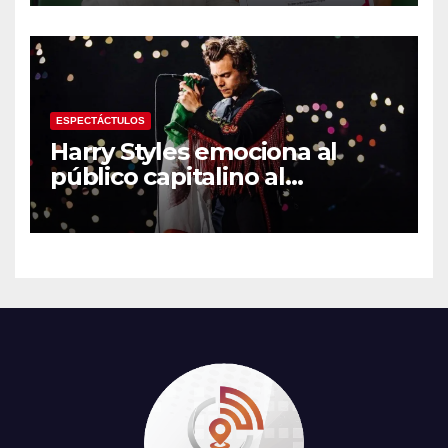
en los Juegos
Centroamericanos
ESPECTÁCTULOS
Harry Styles emociona al
público capitalino al
interpretar “Cielito Lindo” en
su tercer concierto en la
CDMX