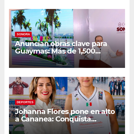
SONORA
Anuncian obras clave para
Guaymas: Más de 1,500
viviendas, modernización del
malecón y nuevo hospital del
IMSS
DEPORTES
Johanna Flores pone en alto
a Cananea: Conquista
medalla de plata con la
Selección Mexicana Sub-20