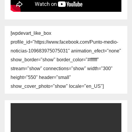
[wpdevart_like_box
profile_id="https://www.facebook.com/Punto-medio-
noticias-109683975075031" animation_efect="none"
show_border="show" border_color="#ffffff"
stream="show" connections="show" width="300"
height="550" header="small"
show_cover_photo="show" locale="en_US"]