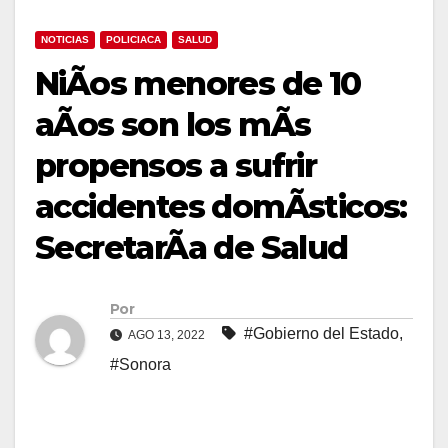
NOTICIAS
POLICIACA
SALUD
NiÃos menores de 10
aÃos son los mÃs
propensos a sufrir
accidentes domÃsticos:
SecretarÃa de Salud
Por
#Gobierno del Estado
,
AGO 13, 2022
#Sonora