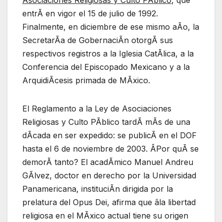
entrÃ en vigor el 15 de julio de 1992.
Finalmente, en diciembre de ese mismo aÃo, la
SecretarÃa de GobernaciÃn otorgÃ sus
respectivos registros a la Iglesia CatÃlica, a la
Conferencia del Episcopado Mexicano y a la
ArquidiÃcesis primada de MÃxico.
El Reglamento a la Ley de Asociaciones
Religiosas y Culto PÃblico tardÃ mÃs de una
dÃcada en ser expedido: se publicÃ en el DOF
hasta el 6 de noviembre de 2003. ÂPor quÃ se
demorÃ tanto? El acadÃmico Manuel Andreu
GÃlvez, doctor en derecho por la Universidad
Panamericana, instituciÃn dirigida por la
prelatura del Opus Dei, afirma que âla libertad
religiosa en el MÃxico actual tiene su origen