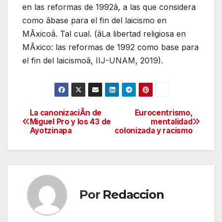
en las reformas de 1992â, a las que considera
como âbase para el fin del laicismo en
MÃxicoâ. Tal cual. (âLa libertad religiosa en
MÃxico: las reformas de 1992 como base para
el fin del laicismoâ, IIJ-UNAM, 2019).
La canonizaciÃn de
Eurocentrismo,
Navegación
Miguel Pro y los 43 de
mentalidad
Ayotzinapa
colonizada y racismo
de
entradas
Por
Redaccion