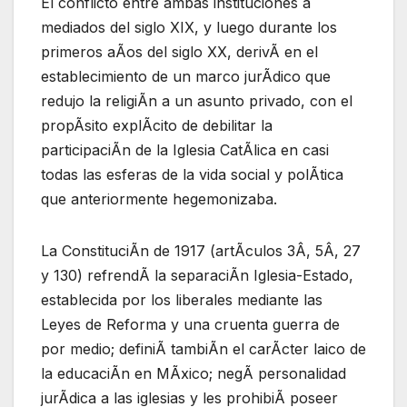
El conflicto entre ambas instituciones a
mediados del siglo XIX, y luego durante los
primeros aÃos del siglo XX, derivÃ en el
establecimiento de un marco jurÃdico que
redujo la religiÃn a un asunto privado, con el
propÃsito explÃcito de debilitar la
participaciÃn de la Iglesia CatÃlica en casi
todas las esferas de la vida social y polÃtica
que anteriormente hegemonizaba.
La ConstituciÃn de 1917 (artÃculos 3Â, 5Â, 27
y 130) refrendÃ la separaciÃn Iglesia-Estado,
establecida por los liberales mediante las
Leyes de Reforma y una cruenta guerra de
por medio; definiÃ tambiÃn el carÃcter laico de
la educaciÃn en MÃxico; negÃ personalidad
jurÃdica a las iglesias y les prohibiÃ poseer