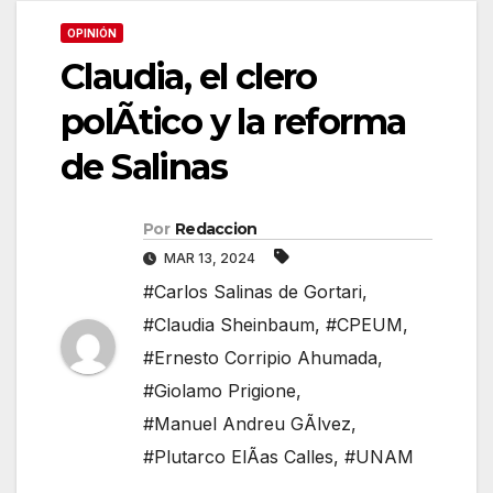
OPINIÓN
Claudia, el clero
polÃtico y la reforma
de Salinas
Por
Redaccion
MAR 13, 2024
#Carlos Salinas de Gortari
,
#Claudia Sheinbaum
,
#CPEUM
,
#Ernesto Corripio Ahumada
,
#Giolamo Prigione
,
#Manuel Andreu GÃlvez
,
#Plutarco ElÃas Calles
,
#UNAM