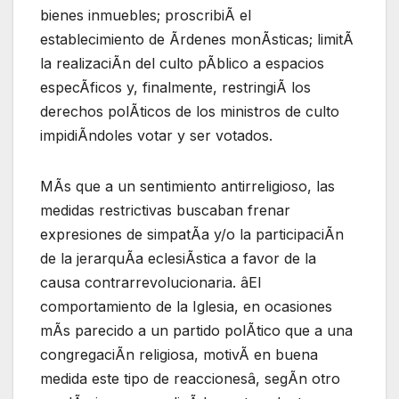
bienes inmuebles; proscribiÃ el
establecimiento de Ãrdenes monÃsticas; limitÃ
la realizaciÃn del culto pÃblico a espacios
especÃficos y, finalmente, restringiÃ los
derechos polÃticos de los ministros de culto
impidiÃndoles votar y ser votados.
MÃs que a un sentimiento antirreligioso, las
medidas restrictivas buscaban frenar
expresiones de simpatÃa y/o la participaciÃn
de la jerarquÃa eclesiÃstica a favor de la
causa contrarrevolucionaria. âEl
comportamiento de la Iglesia, en ocasiones
mÃs parecido a un partido polÃtico que a una
congregaciÃn religiosa, motivÃ en buena
medida este tipo de reaccionesâ, segÃn otro