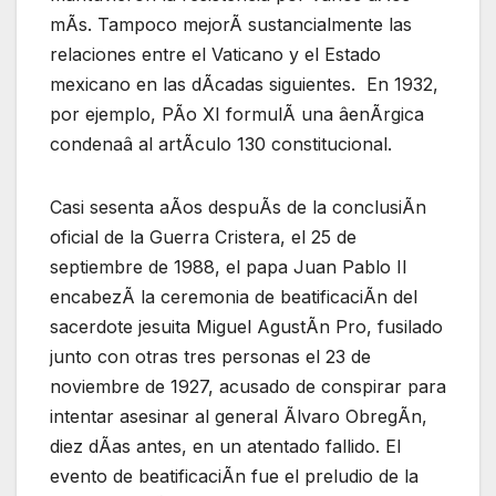
mÃs. Tampoco mejorÃ sustancialmente las
relaciones entre el Vaticano y el Estado
mexicano en las dÃcadas siguientes. En 1932,
por ejemplo, PÃo XI formulÃ una âenÃrgica
condenaâ al artÃculo 130 constitucional.
Casi sesenta aÃos despuÃs de la conclusiÃn
oficial de la Guerra Cristera, el 25 de
septiembre de 1988, el papa Juan Pablo II
encabezÃ la ceremonia de beatificaciÃn del
sacerdote jesuita Miguel AgustÃn Pro, fusilado
junto con otras tres personas el 23 de
noviembre de 1927, acusado de conspirar para
intentar asesinar al general Ãlvaro ObregÃn,
diez dÃas antes, en un atentado fallido. El
evento de beatificaciÃn fue el preludio de la