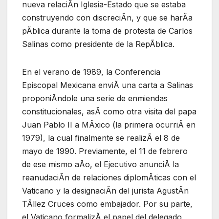
nueva relaciÃn Iglesia-Estado que se estaba
construyendo con discreciÃn, y que se harÃa
pÃblica durante la toma de protesta de Carlos
Salinas como presidente de la RepÃblica.
En el verano de 1989, la Conferencia
Episcopal Mexicana enviÃ una carta a Salinas
proponiÃndole una serie de enmiendas
constitucionales, asÃ como otra visita del papa
Juan Pablo II a MÃxico (la primera ocurriÃ en
1979), la cual finalmente se realizÃ el 8 de
mayo de 1990. Previamente, el 11 de febrero
de ese mismo aÃo, el Ejecutivo anunciÃ la
reanudaciÃn de relaciones diplomÃticas con el
Vaticano y la designaciÃn del jurista AgustÃn
TÃllez Cruces como embajador. Por su parte,
el Vaticano formalizÃ el papel del delegado