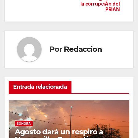
la corrupciÃn del
entradas
PRIAN
Por
Redaccion
Entrada relacionada
SONORA
Agosto dará un respiro a