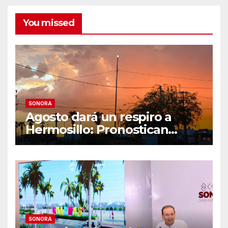
You missed
SONORA
Agosto dará un respiro a
Hermosillo: Pronostican
semana lluviosa y
temperaturas de hasta 34°C
SONORA