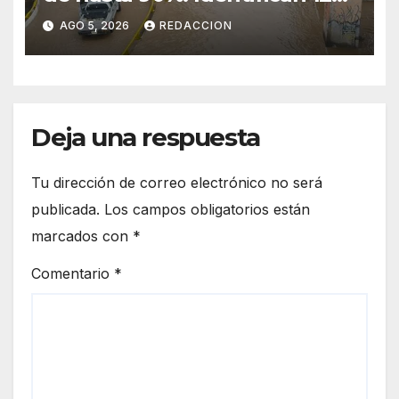
vialidades con alto riesgo de
AGO 5, 2026
REDACCION
arroyos e inundaciones
Deja una respuesta
Tu dirección de correo electrónico no será
publicada.
Los campos obligatorios están
marcados con
*
Comentario
*