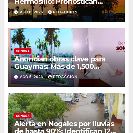
Hermosillo: Pronostican
semana lluviosa y
AGO 6, 2026
REDACCION
temperaturas de hasta 34°C
SONORA
Anuncian obras clave para
Guaymas: Más de 1,500
viviendas, modernización del
AGO 5, 2026
REDACCION
malecón y nuevo hospital del
IMSS
SONORA
Alerta en Nogales por lluvias
de hasta 90%: Identifican 12