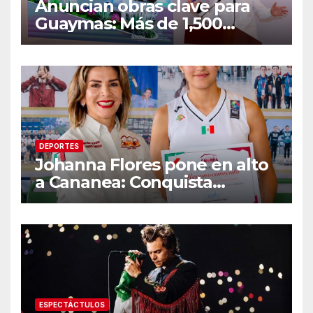
Anuncian obras clave para
Guaymas: Más de 1,500
viviendas, modernización del
malecón y nuevo hospital del
IMSS
DEPORTES
Johanna Flores pone en alto
a Cananea: Conquista
medalla de plata con la
Selección Mexicana Sub-20
en los Juegos
Centroamericanos
ESPECTÁCTULOS