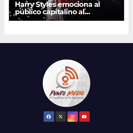
Harry Styles emociona al
público capitalino al
interpretar “Cielito Lindo” en
su tercer concierto en la
CDMX