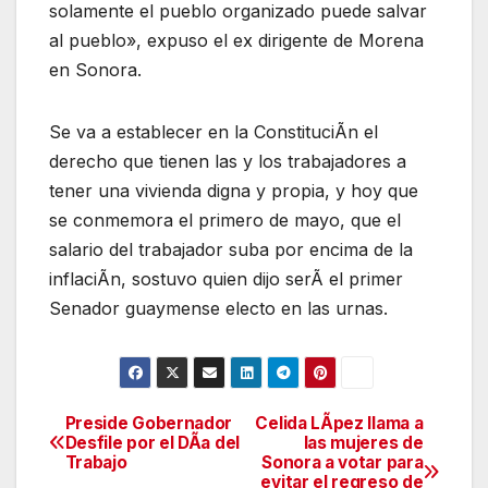
solamente el pueblo organizado puede salvar
al pueblo», expuso el ex dirigente de Morena
en Sonora.
Se va a establecer en la ConstituciÃn el
derecho que tienen las y los trabajadores a
tener una vivienda digna y propia, y hoy que
se conmemora el primero de mayo, que el
salario del trabajador suba por encima de la
inflaciÃn, sostuvo quien dijo serÃ el primer
Senador guaymense electo en las urnas.
Preside Gobernador
Celida LÃpez llama a
Navegación
Desfile por el DÃa del
las mujeres de
Trabajo
Sonora a votar para
de
evitar el regreso de