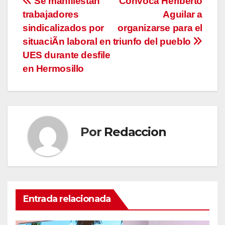
Navegación
Se manifiestan
Convoca Heriberto
trabajadores
Aguilar a
de
sindicalizados por
organizarse para el
entradas
situaciÃn laboral en
triunfo del pueblo
UES durante desfile
en Hermosillo
Por
Redaccion
Entrada relacionada