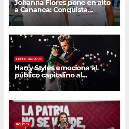
Johanna Flores pone en alto
a Cananea: Conquista
medalla de plata con la
Selección Mexicana Sub-20
en los Juegos
Centroamericanos
ESPECTÁCTULOS
Harry Styles emociona al
público capitalino al
interpretar “Cielito Lindo” en
su tercer concierto en la
CDMX
POLÍTICA