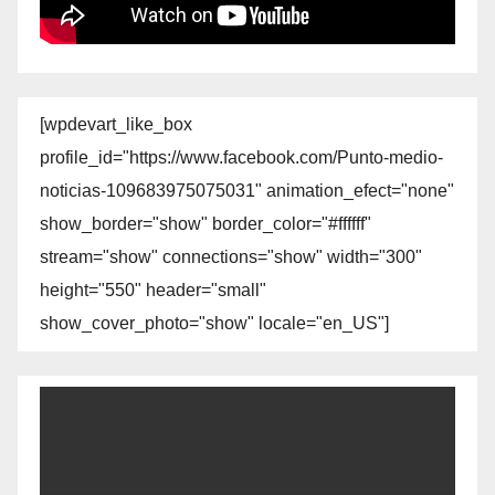
[wpdevart_like_box
profile_id="https://www.facebook.com/Punto-medio-
noticias-109683975075031" animation_efect="none"
show_border="show" border_color="#ffffff"
stream="show" connections="show" width="300"
height="550" header="small"
show_cover_photo="show" locale="en_US"]