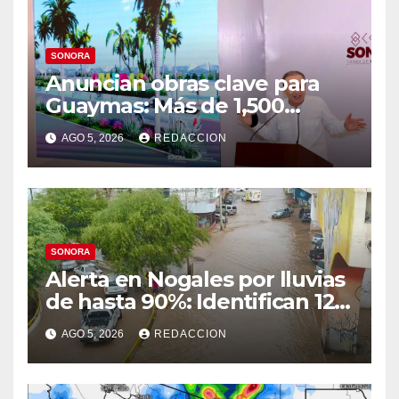
SONORA
Anuncian obras clave para
Guaymas: Más de 1,500
viviendas, modernización del
AGO 5, 2026
REDACCION
malecón y nuevo hospital del
IMSS
SONORA
Alerta en Nogales por lluvias
de hasta 90%: Identifican 12
vialidades con alto riesgo de
AGO 5, 2026
REDACCION
arroyos e inundaciones