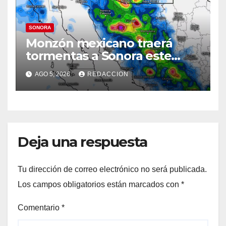
SONORA
Monzón mexicano traerá
tormentas a Sonora este
miércoles: Prevén lluvias en
AGO 5, 2026
REDACCION
el Norte, la Sierra y
Hermosillo
Deja una respuesta
Tu dirección de correo electrónico no será publicada.
Los campos obligatorios están marcados con
*
Comentario
*