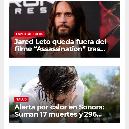
ESPECTÁCTULOS
Jared Leto queda fuera del
filme “Assassination” tras
resurgir denuncias de
conducta sexual inapropiada
SALUD
Alerta por calor en Sonora:
Suman 17 muertes y 296
casos; estas son las
recomendaciones clave y