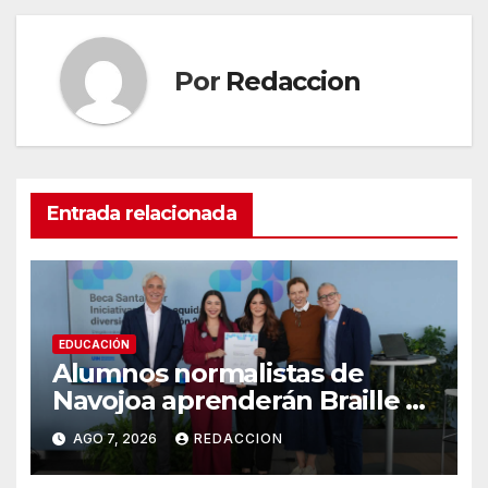
Por
Redaccion
Entrada relacionada
EDUCACIÓN
Alumnos normalistas de
Navojoa aprenderán Braille y
Lengua de Señas tras ganar
AGO 7, 2026
REDACCION
beca nacional Santander