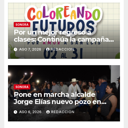
SONORA
Por un mejor regreso a
clases: Continúa la campaña
de recolección de útiles
AGO 7, 2026
REDACCION
«Coloreando Futuros»
SONORA
Pone en marcha alcalde
Jorge Elías nuevo pozo en
Tierra Blanca, Tesia:
AGO 6, 2026
REDACCION
Suministrará 20 litros por
segundo de agua potable