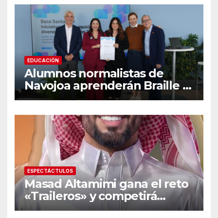
señales de alarma
EDUCACIÓN
Alumnos normalistas de
Navojoa aprenderán Braille y
Lengua de Señas tras ganar
beca nacional Santander
ESPECTÁCTULOS
Masad Altamimi gana el reto
«Traileros» y competirá
contra Moisés Peñaloza por