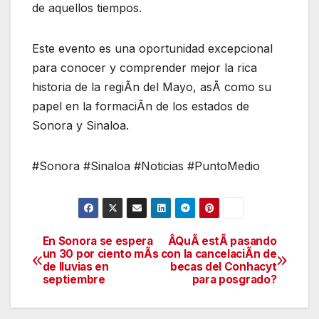
de aquellos tiempos.
Este evento es una oportunidad excepcional
para conocer y comprender mejor la rica
historia de la regiÃn del Mayo, asÃ como su
papel en la formaciÃn de los estados de
Sonora y Sinaloa.
#Sonora #Sinaloa #Noticias #PuntoMedio
En Sonora se espera
ÂQuÃ estÃ pasando
Navegación
un 30 por ciento mÃs
con la cancelaciÃn de
de lluvias en
becas del Conhacyt
de
septiembre
para posgrado?
entradas