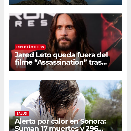
Reforestación 2026
ESPECTÁCTULOS
Jared Leto queda fuera del
filme “Assassination” tras
resurgir denuncias de
conducta sexual inapropiada
SALUD
Alerta por calor en Sonora:
Suman 17 muertes y 296