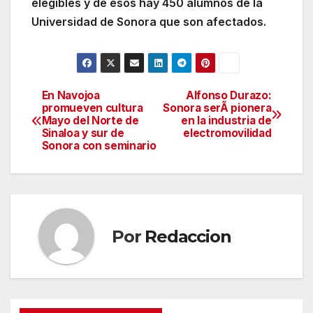
elegibles y de esos hay 450 alumnos de la
Universidad de Sonora que son afectados.
En Navojoa
Alfonso Durazo:
Navegación
promueven cultura
Sonora serÃ pionera
Mayo del Norte de
en la industria de
de
Sinaloa y sur de
electromovilidad
Sonora con seminario
entradas
Por
Redaccion