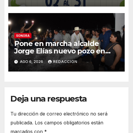
«Coloreando Futuros»
SONORA
Pone en marcha alcalde
Jorge Elías nuevo pozo en
Tierra Blanca, Tesia:
AGO 6, 2026
REDACCION
Suministrará 20 litros por
segundo de agua potable
Deja una respuesta
Tu dirección de correo electrónico no será
publicada.
Los campos obligatorios están
marcados con
*