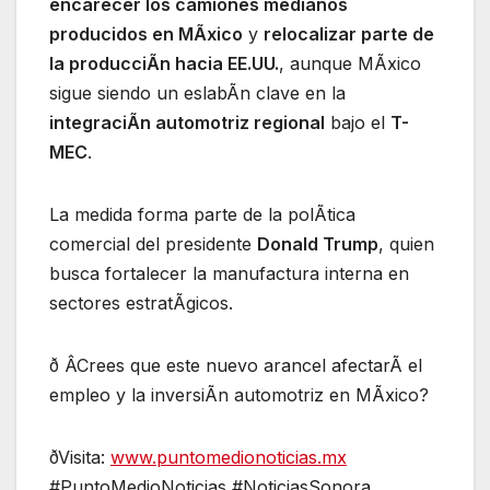
encarecer los camiones medianos
producidos en MÃxico
y
relocalizar parte de
la producciÃn hacia EE.UU.
, aunque MÃxico
sigue siendo un eslabÃn clave en la
integraciÃn automotriz regional
bajo el
T-
MEC
.
La medida forma parte de la polÃtica
comercial del presidente
Donald Trump
, quien
busca fortalecer la manufactura interna en
sectores estratÃgicos.
ð ÂCrees que este nuevo arancel afectarÃ el
empleo y la inversiÃn automotriz en MÃxico?
ðVisita:
www.puntomedionoticias.mx
#PuntoMedioNoticias #NoticiasSonora