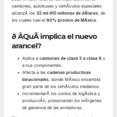
camiones, autobuses y vehÃculos especiales
alcanzÃ los
32 mil 410 millones de dÃlares
, de
los cuales casi el
80% provino de MÃxico
.
ð ÂQuÃ implica el nuevo
arancel?
Aplica a
camiones de clase 3 a clase 8
y
a sus componentes.
Afecta a las
cadenas productivas
binacionales
, donde MÃxico ensambla
gran parte de los vehÃculos medianos.
IncrementarÃ los costos de logÃstica y
producciÃn, presionando los mÃrgenes
de ganancia de las armadoras.