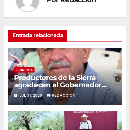
Entrada relacionada
ECONOMÍA
Productores de la Sierra
agradecen al Gobernador
Durazo por impulsar Subasta
JUL 31, 2026
REDACCION
Ganadera de Moctezuma