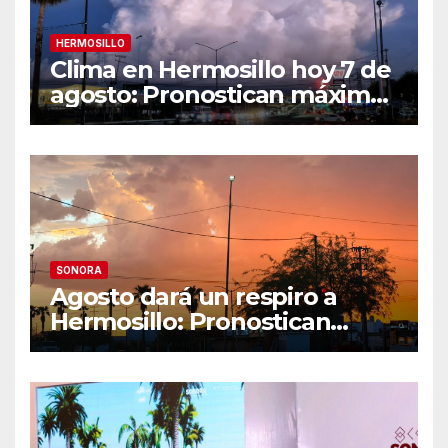
HERMOSILLO
Clima en Hermosillo hoy 7 de
agosto: Pronostican máxima
de 42°C, sensación térmica
de 44°C y 70% de
probabilidad de lluvia
SONORA
Agosto dará un respiro a
Hermosillo: Pronostican
semana lluviosa y
temperaturas de hasta 34°C