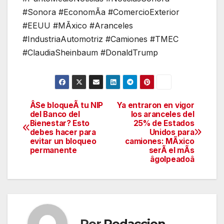
#Sonora #EconomÃa #ComercioExterior
#EEUU #MÃxico #Aranceles
#IndustriaAutomotriz #Camiones #TMEC
#ClaudiaSheinbaum #DonaldTrump
ÂSe bloqueÃ tu NIP
Ya entraron en vigor
Navegación
del Banco del
los aranceles del
Bienestar? Esto
25% de Estados
de
debes hacer para
Unidos para
evitar un bloqueo
camiones: MÃxico
entradas
permanente
serÃ el mÃs
âgolpeadoâ
Por
Redaccion