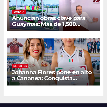
SONORA
Anuncian obras clave para
Guaymas: Más de 1,500
viviendas, modernización del
malecón y nuevo hospital del
IMSS
DEPORTES
Johanna Flores pone en alto
a Cananea: Conquista
medalla de plata con la
Selección Mexicana Sub-20
en los Juegos
Centroamericanos