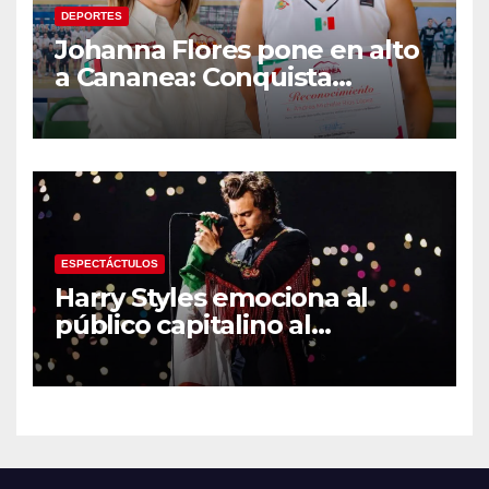
DEPORTES
Johanna Flores pone en alto
a Cananea: Conquista
medalla de plata con la
Selección Mexicana Sub-20
en los Juegos
Centroamericanos
ESPECTÁCTULOS
Harry Styles emociona al
público capitalino al
interpretar “Cielito Lindo” en
su tercer concierto en la
CDMX