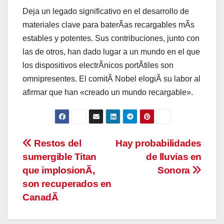
Deja un legado significativo en el desarrollo de
materiales clave para baterÃas recargables mÃs
estables y potentes. Sus contribuciones, junto con
las de otros, han dado lugar a un mundo en el que
los dispositivos electrÃnicos portÃtiles son
omnipresentes. El comitÃ Nobel elogiÃ su labor al
afirmar que han «creado un mundo recargable».
Navegación
Restos del
Hay probabilidades
sumergible Titan
de lluvias en
de
que implosionÃ,
Sonora
entradas
son recuperados en
CanadÃ