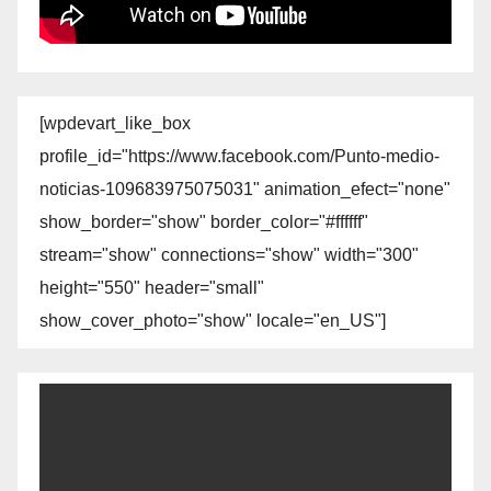
[wpdevart_like_box
profile_id="https://www.facebook.com/Punto-medio-
noticias-109683975075031" animation_efect="none"
show_border="show" border_color="#ffffff"
stream="show" connections="show" width="300"
height="550" header="small"
show_cover_photo="show" locale="en_US"]