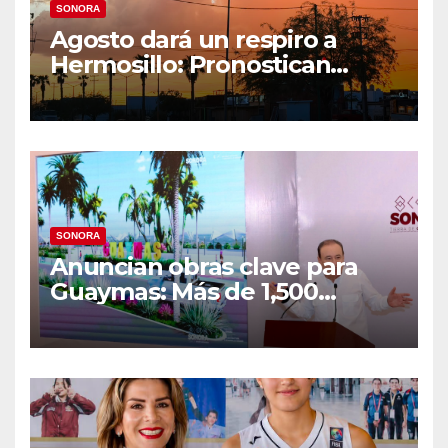
SONORA
Agosto dará un respiro a
Hermosillo: Pronostican
semana lluviosa y
temperaturas de hasta 34°C
SONORA
Anuncian obras clave para
Guaymas: Más de 1,500
viviendas, modernización del
malecón y nuevo hospital del
IMSS