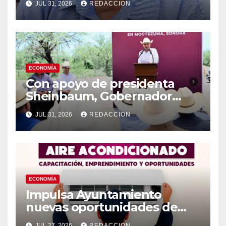
JUL 31, 2026
REDACCION
Ganadera de Moctezuma
ECONOMÍA
Con apoyo de presidenta
Sheinbaum, Gobernador
Durazo inicia construcción de
JUL 31, 2026
REDACCION
Subasta ganadera de la
sierra en Moctezuma
ECONOMÍA
Impulsa Ayuntamiento
nuevas oportunidades de
emprendimiento y
JUL 27, 2026
REDACCION