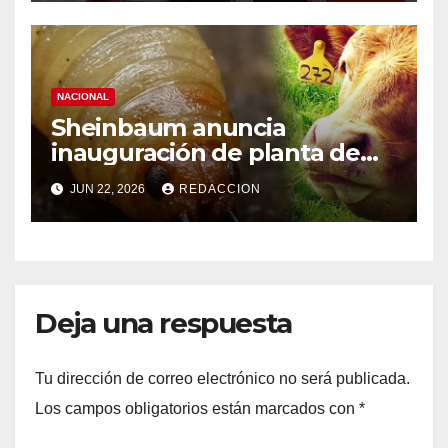
NACIONAL
Sheinbaum anuncia
inauguración de planta de
mosca para combatir gusano
JUN 22, 2026
REDACCION
barrenador el viernes;
ganaderos “le dieron la
vuelta” al cierre de frontera
Deja una respuesta
Tu dirección de correo electrónico no será publicada.
Los campos obligatorios están marcados con
*