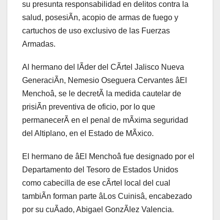
su presunta responsabilidad en delitos contra la
salud, posesiÃn, acopio de armas de fuego y
cartuchos de uso exclusivo de las Fuerzas
Armadas.
Al hermano del lÃder del CÃrtel Jalisco Nueva
GeneraciÃn, Nemesio Oseguera Cervantes âEl
Menchoâ, se le decretÃ la medida cautelar de
prisiÃn preventiva de oficio, por lo que
permanecerÃ en el penal de mÃxima seguridad
del Altiplano, en el Estado de MÃxico.
El hermano de âEl Menchoâ fue designado por el
Departamento del Tesoro de Estados Unidos
como cabecilla de ese cÃrtel local del cual
tambiÃn forman parte âLos Cuinisâ, encabezado
por su cuÃado, Abigael GonzÃlez Valencia.