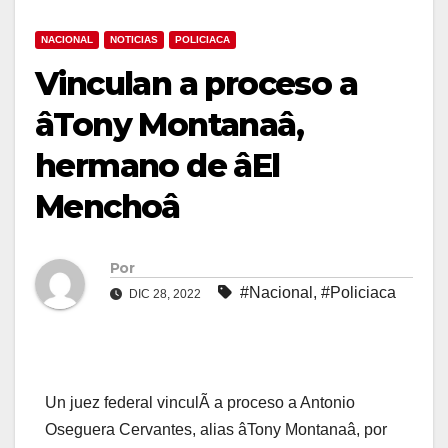
NACIONAL
NOTICIAS
POLICIACA
Vinculan a proceso a
âTony Montanaâ,
hermano de âEl
Menchoâ
Por
#Nacional
,
#Policiaca
DIC 28, 2022
Un juez federal vinculÃ a proceso a Antonio
Oseguera Cervantes, alias âTony Montanaâ, por