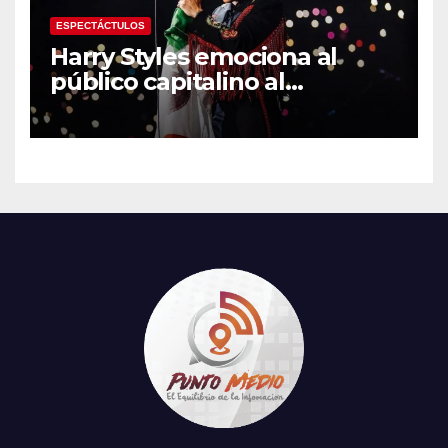
ESPECTÁCTULOS
Harry Styles emociona al
público capitalino al
interpretar “Cielito Lindo” en
su tercer concierto en la
CDMX