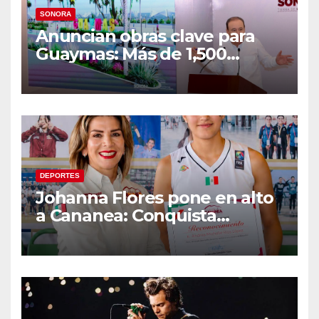
SONORA
Anuncian obras clave para
Guaymas: Más de 1,500
viviendas, modernización del
malecón y nuevo hospital del
IMSS
DEPORTES
Johanna Flores pone en alto
a Cananea: Conquista
medalla de plata con la
Selección Mexicana Sub-20
en los Juegos
Centroamericanos