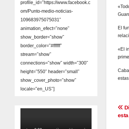
profile_id="https://www.facebook.c
«Todo
om/Punto-medio-noticias-
Guard
109683975075031"
El fu
animation_efect="none"
relac
show_border="show"
border_color="#ffffff"
«El i
stream="show"
primer
connections="show" width="300"
Cabal
height="550" header="small"
estas
show_cover_photo="show"
locale="en_US"]
Na
Di
est
de