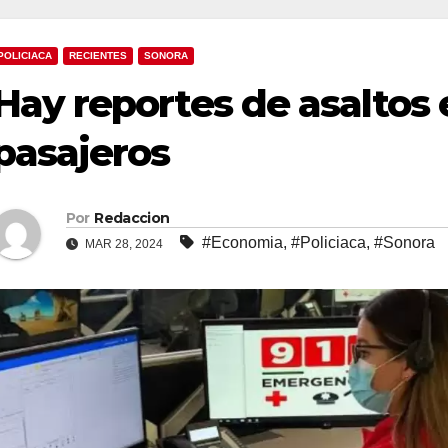
POLICIACA
RECIENTES
SONORA
Hay reportes de asaltos
pasajeros
Por
Redaccion
#Economia
,
#Policiaca
,
#Sonora
MAR 28, 2024