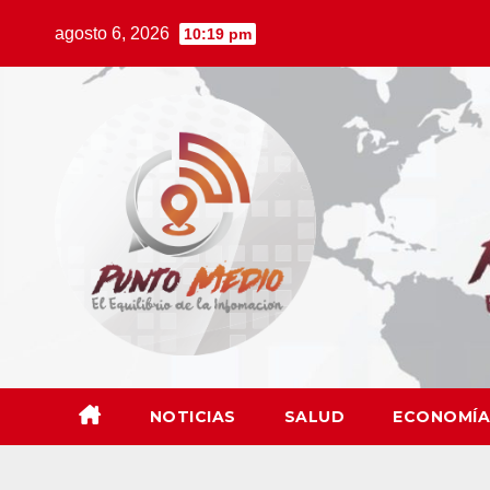
Saltar
agosto 6, 2026
10:19 pm
al
contenido
NOTICIAS
SALUD
ECONOMÍA