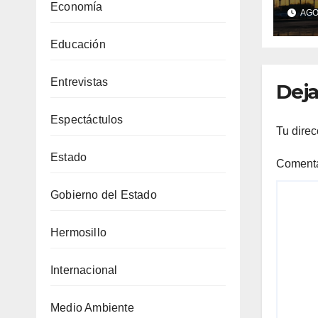
Her
Economía
AGO 
Pro
sem
Educación
tem
has
Entrevistas
Deja
Espectáctulos
Tu direc
Estado
Coment
Gobierno del Estado
Hermosillo
Internacional
Medio Ambiente