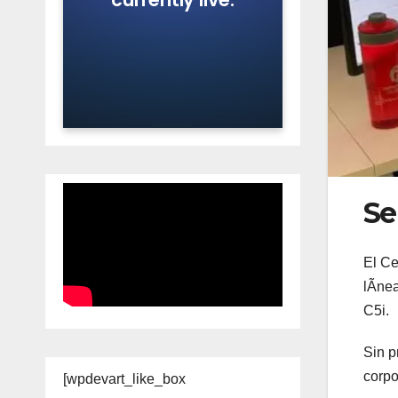
Se
El Ce
lÃnea
C5i.
Sin p
corpo
[wpdevart_like_box