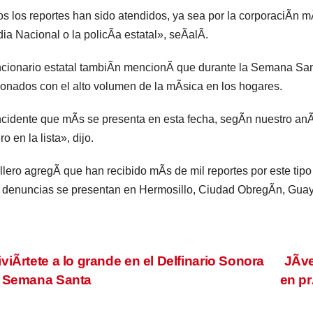
s los reportes han sido atendidos, ya sea por la corporaciÃn m
ia Nacional o la policÃa estatal», seÃalÃ.
ncionario estatal tambiÃn mencionÃ que durante la Semana San
ionados con el alto volumen de la mÃsica en los hogares.
ncidente que mÃs se presenta en esta fecha, segÃn nuestro anÃli
o en la lista», dijo.
lero agregÃ que han recibido mÃs de mil reportes por este tip
 denuncias se presentan en Hermosillo, Ciudad ObregÃn, Gua
vegación
viÃrtete a lo grande en el Delfinario Sonora
JÃve
a Semana Santa
en pr