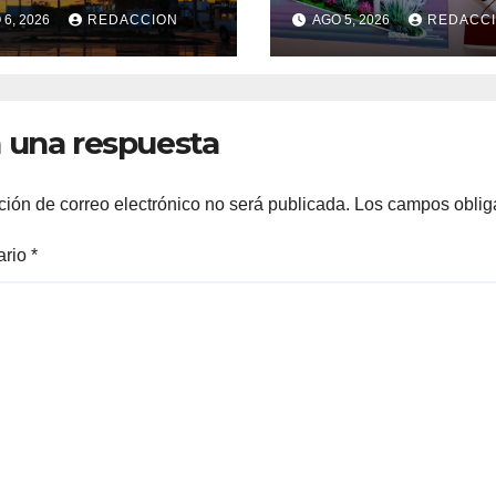
mosillo:
Guaymas: Más 
6, 2026
REDACCION
AGO 5, 2026
REDACC
nostican
1,500 viviendas,
ana lluviosa y
modernización 
peraturas de
malecón y nue
ta 34°C
hospital del IM
 una respuesta
ción de correo electrónico no será publicada.
Los campos oblig
ario
*