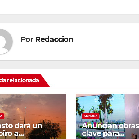
tradas
Por
Redaccion
da relacionada
A
SONORA
sto dará un
Anuncian obras
piro a
clave para