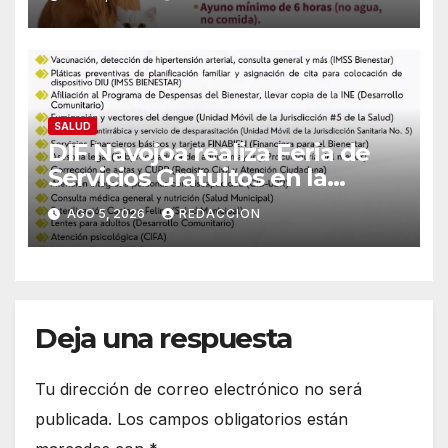
Conoce los requisitos y sede
SALUD
DIF Navojoa realiza Feria de
Servicios Gratuitos en la
colonia Ampliación Beltrones:
AGO 5, 2026
REDACCION
Conoce el horario y atención
médica
Deja una respuesta
Tu dirección de correo electrónico no será
publicada.
Los campos obligatorios están