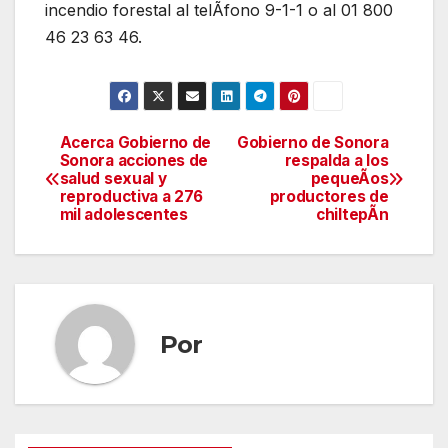
incendio forestal al telÃfono 9-1-1 o al 01 800
46 23 63 46.
Acerca Gobierno de
Gobierno de Sonora
Navegación
Sonora acciones de
respalda a los
salud sexual y
pequeÃos
de
reproductiva a 276
productores de
mil adolescentes
chiltepÃn
entradas
Por