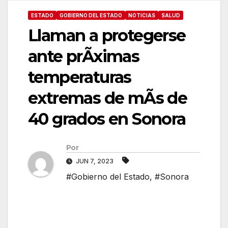
ESTADO
GOBIERNO DEL ESTADO
NOTICIAS
SALUD
Llaman a protegerse
ante prÃximas
temperaturas
extremas de mÃs de
40 grados en Sonora
Por
JUN 7, 2023
#Gobierno del Estado
,
#Sonora