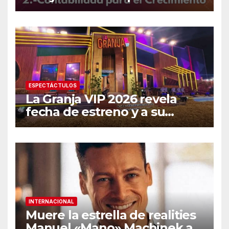
para emprendedores
ESPECTÁCTULOS
La Granja VIP 2026 revela
fecha de estreno y a su
primer famoso confirmado
INTERNACIONAL
Muere la estrella de realities
Manuel «Mano» Machinek a