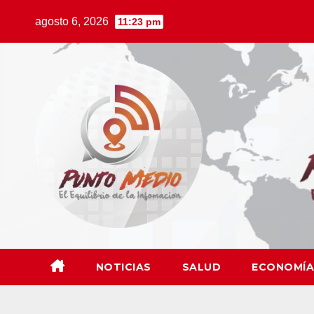
Saltar
agosto 6, 2026
11:23 pm
al
contenido
NOTICIAS
SALUD
ECONOMÍA