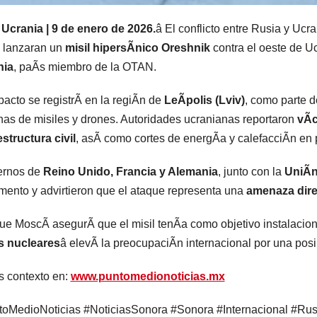
 Ucrania | 9 de enero de 2026.
â El conflicto entre Rusia y Uc
 lanzaran un
misil hipersÃnico Oreshnik
contra el oeste de Uc
nia
, paÃs miembro de la OTAN.
pacto se registrÃ en la regiÃn de
LeÃpolis (Lviv)
, como parte 
as de misiles y drones. Autoridades ucranianas reportaron
vÃc
estructura civil
, asÃ como cortes de energÃa y calefacciÃn en 
ernos de
Reino Unido, Francia y Alemania
, junto con la
UniÃn
ento y advirtieron que el ataque representa una
amenaza dire
e MoscÃ asegurÃ que el misil tenÃa como objetivo instalacione
s nucleares
â elevÃ la preocupaciÃn internacional por una pos
 contexto en:
www.puntomedionoticias.mx
oMedioNoticias #NoticiasSonora #Sonora #Internacional #R