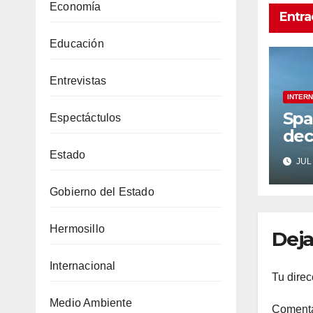
Economía
Entra
Educación
Entrevistas
INTER
Spa
Espectáctulos
dec
de 
Estado
JUL 
Star
en 
Gobierno del Estado
reg
Hermosillo
Deja
Internacional
Tu direc
Medio Ambiente
Coment