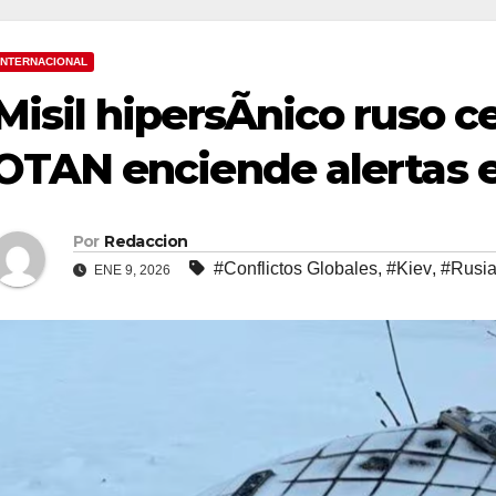
INTERNACIONAL
Misil hipersÃnico ruso c
OTAN enciende alertas 
Por
Redaccion
#Conflictos Globales
,
#Kiev
,
#Rusi
ENE 9, 2026