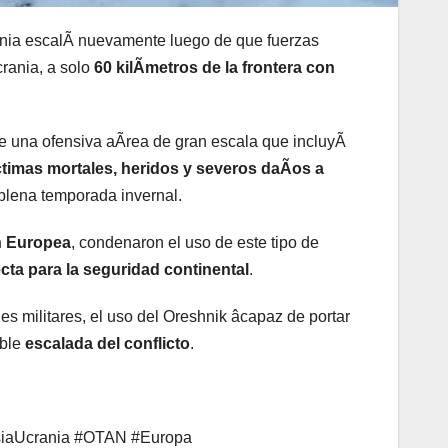
rania escalÃ nuevamente luego de que fuerzas
rania, a solo
60 kilÃmetros de la frontera con
de una ofensiva aÃrea de gran escala que incluyÃ
timas mortales, heridos y severos daÃos a
plena temporada invernal.
 Europea
, condenaron el uso de este tipo de
cta para la seguridad continental
.
s militares, el uso del Oreshnik âcapaz de portar
ible
escalada del conflicto
.
usiaUcrania #OTAN #Europa