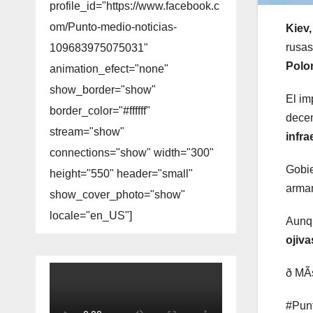
profile_id="https://www.facebook.c
om/Punto-medio-noticias-
Kiev,
rusas
109683975075031"
Polo
animation_efect="none"
show_border="show"
El im
border_color="#ffffff"
decen
stream="show"
infra
connections="show" width="300"
Gobi
height="550" header="small"
armam
show_cover_photo="show"
locale="en_US"]
Aunqu
ojiva
ð MÃs
#Punt