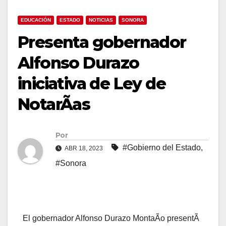
EDUCACIÓN
ESTADO
NOTICIAS
SONORA
Presenta gobernador
Alfonso Durazo
iniciativa de Ley de
NotarÃas
Por
#Gobierno del Estado
,
ABR 18, 2023
#Sonora
El gobernador Alfonso Durazo MontaÃo presentÃ