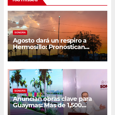
SONORA
Agosto dará un respiro a
Hermosillo: Pronostican
semana lluviosa y
temperaturas de hasta 34°C
SONORA
Anuncian obras clave para
Guaymas: Más de 1,500
viviendas, modernización del