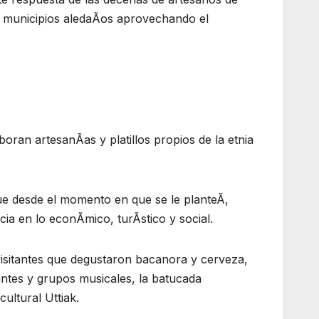
 municipios aledaÃos aprovechando el
ran artesanÃas y platillos propios de la etnia
 que desde el momento en que se le planteÃ,
a en lo econÃmico, turÃstico y social.
visitantes que degustaron bacanora y cerveza,
ntes y grupos musicales, la batucada
ultural Uttiak.