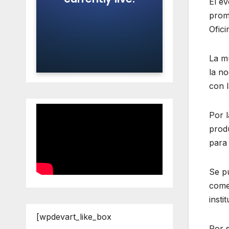
El ev
prom
Ofici
La mu
la no
con l
Por l
produ
para
Se pu
comer
insti
[wpdevart_like_box
Por s