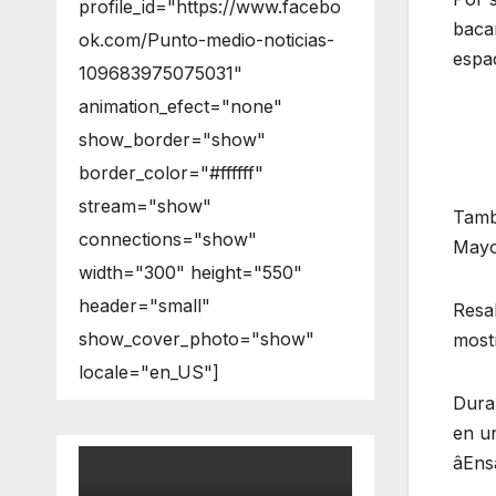
profile_id="https://www.facebo
baca
ok.com/Punto-medio-noticias-
espac
109683975075031"
animation_efect="none"
show_border="show"
border_color="#ffffff"
stream="show"
Tambi
connections="show"
Mayo 
width="300" height="550"
header="small"
Resal
show_cover_photo="show"
mostr
locale="en_US"]
Duran
en u
âEnsa