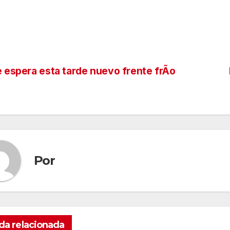
 espera esta tarde nuevo frente frÃo
vegación
tradas
Por
da relacionada