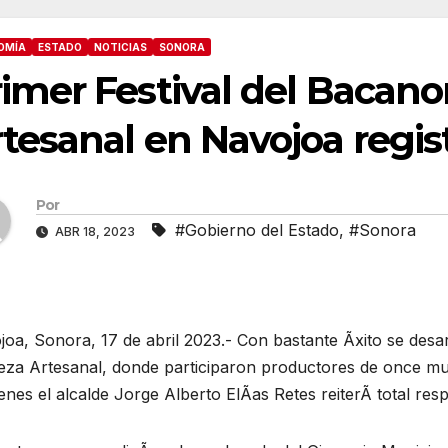
OMÍA
ESTADO
NOTICIAS
SONORA
imer Festival del Bacano
tesanal en Navojoa regis
Por
#Gobierno del Estado
,
#Sonora
ABR 18, 2023
oa, Sonora, 17 de abril 2023.- Con bastante Ãxito se desar
eza Artesanal, donde participaron productores de once mu
enes el alcalde Jorge Alberto ElÃas Retes reiterÃ total resp