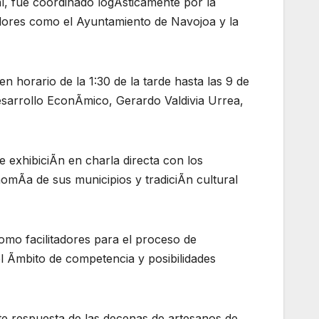
al, fue coordinado logÃsticamente por la
dores como el Ayuntamiento de Navojoa y la
 horario de la 1:30 de la tarde hasta las 9 de
esarrollo EconÃmico, Gerardo Valdivia Urrea,
 exhibiciÃn en charla directa con los
nomÃa de sus municipios y tradiciÃn cultural
omo facilitadores para el proceso de
el Ãmbito de competencia y posibilidades
te respuesta de las decenas de artesanos de