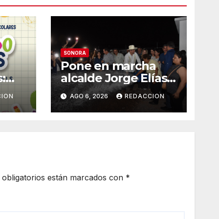
SONORA
Pone en marcha
:
alcalde Jorge Elías
nuevo pozo en
CION
AGO 6, 2026
REDACCION
Tierra Blanca, Tesia:
Suministrará 20
ndo
litros por segundo
de agua potable
obligatorios están marcados con
*