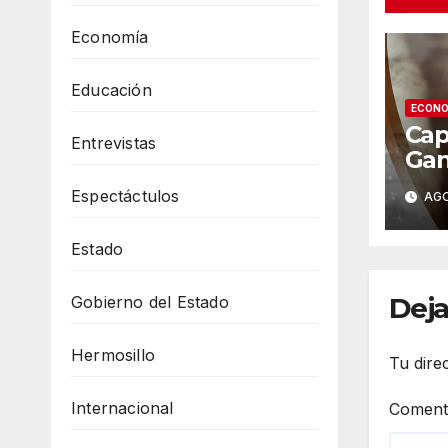
Economía
Educación
ECONO
Cap
Entrevistas
Gan
de 
Espectáctulos
AGO
pro
eve
Estado
del
bar
Deja
Gobierno del Estado
Hermosillo
Tu dire
Internacional
Coment