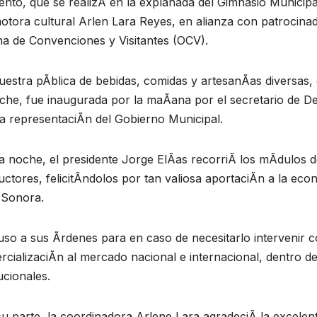
ento, que se realizÃ en la explanada del Gimnasio Municip
otora cultural Arlen Lara Reyes, en alianza con patrocina
na de Convenciones y Visitantes (OCV).
estra pÃblica de bebidas, comidas y artesanÃas diversas, en
che, fue inaugurada por la maÃana por el secretario de D
a representaciÃn del Gobierno Municipal.
a noche, el presidente Jorge ElÃas recorriÃ los mÃdulos de
ctores, felicitÃndolos por tan valiosa aportaciÃn a la eco
 Sonora.
so a sus Ãrdenes para en caso de necesitarlo intervenir c
cializaciÃn al mercado nacional e internacional, dentro d
tucionales.
u parte, la coordinadora Arlene Lara agradeciÃ la excelen