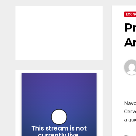
ECON
Pr
Ar
Navoj
Cerv
a qui