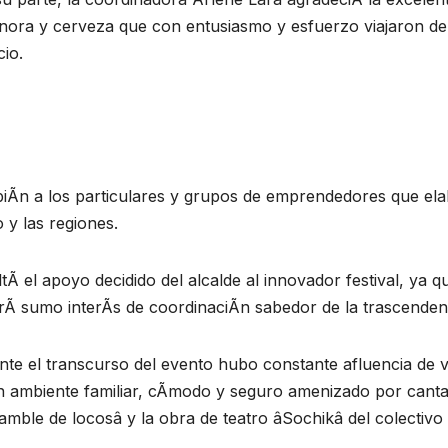
nora y cerveza que con entusiasmo y esfuerzo viajaron de
io.
Ãn a los particulares y grupos de emprendedores que elabo
y las regiones.
tÃ el apoyo decidido del alcalde al innovador festival, ya
Ã sumo interÃs de coordinaciÃn sabedor de la trascendenci
te el transcurso del evento hubo constante afluencia de 
n ambiente familiar, cÃmodo y seguro amenizado por canta
mble de locosâ y la obra de teatro âSochikâ del colectivo c