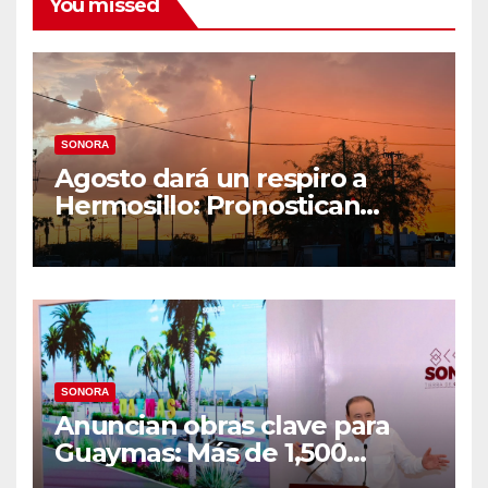
You missed
SONORA
Agosto dará un respiro a
Hermosillo: Pronostican
semana lluviosa y
temperaturas de hasta 34°C
SONORA
Anuncian obras clave para
Guaymas: Más de 1,500
viviendas, modernización del