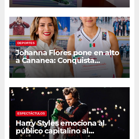
malecón y nuevo hospital del
IMSS
DEPORTES
Johanna Flores pone en alto
a Cananea: Conquista
medalla de plata con la
Selección Mexicana Sub-20
en los Juegos
Centroamericanos
ESPECTÁCTULOS
Harry Styles emociona al
público capitalino al
interpretar “Cielito Lindo” en