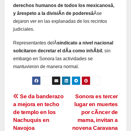
derechos humanos de todos los mexicanosâ,
y ârespeto a la divisiÃn de poderesâ
Âse
dejaron ver en las explanadas de los recintos
judiciales.
Representantes delÂ
sindicato a nivel nacional
solicitaron decretar el dÃa como inhÃbil
, sin
embargo en Sonora las actividades se
mantuvieron de manera normal.
Navegación
Se da banderazo
Sonora es tercer
a mejora en techo
lugar en muertes
de
de templo en los
por cÃncer de
entradas
Nachuquis en
mama, invitan a
Navojoa
novena Caravana