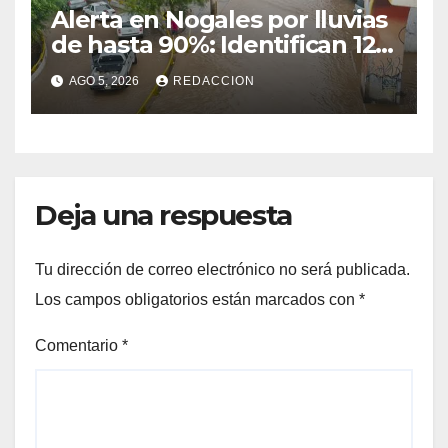
Alerta en Nogales por lluvias
de hasta 90%: Identifican 12
vialidades con alto riesgo de
AGO 5, 2026
REDACCION
arroyos e inundaciones
Deja una respuesta
Tu dirección de correo electrónico no será publicada.
Los campos obligatorios están marcados con
*
Comentario
*