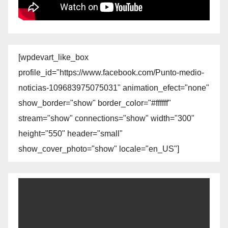
[wpdevart_like_box
profile_id="https://www.facebook.com/Punto-medio-
noticias-109683975075031" animation_efect="none"
show_border="show" border_color="#ffffff"
stream="show" connections="show" width="300"
height="550" header="small"
show_cover_photo="show" locale="en_US"]