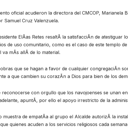
ento oficial acudieron la directora del CMCOP, Marianela Ber
or Samuel Cruz Valenzuela.
esidente ElÃas Retes resaltÃ la satisfacciÃn de atestiguar l
cios de uso comunitario, como es el caso de este templo de
l va mÃs allÃ de lo material.
 obras que se hagan a favor de cualquier congregaciÃn s
ente a que cambien su corazÃn a Dios para bien de los de
e reconocerse con orgullo que los navojoenses se unan en 
 adelante, apuntÃ, por ello el apoyo irrestricto de la admini
muestra de empatÃa al grupo el Alcalde autorizÃ la instal
que quienes acuden a los servicios religiosos cada semana