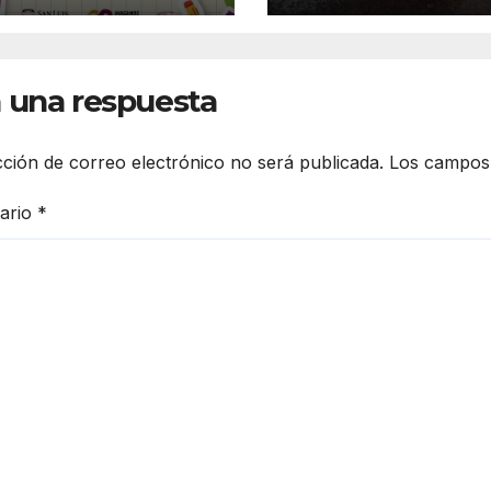
olección de
Suministrará 20
les «Coloreando
litros por segu
uros»
de agua potabl
 una respuesta
cción de correo electrónico no será publicada.
Los campos 
ario
*