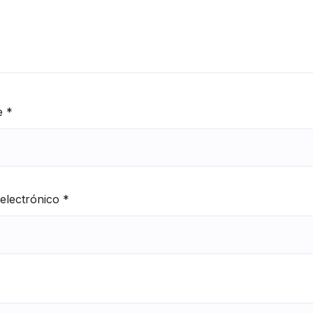
e
*
electrónico
*