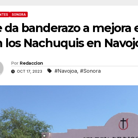
NTES
SONORA
 da banderazo a mejora 
 los Nachuquis en Navoj
Por
Redaccion
#Navojoa
,
#Sonora
OCT 17, 2023