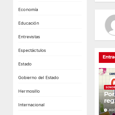
Economía
Educación
Entrevistas
Espectáctulos
Entra
Estado
Gobierno del Estado
SONO
Hermosillo
Por
reg
Internacional
Con
AGO
ca