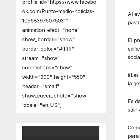
profile_id="https://www.facebo
ok.com/Punto-medio-noticias-
Al ev
109683975075031"
past
animation_efect="none"
show_border="show"
El pr
border_color="#ffffff"
edifi
socia
stream="show"
connections="show"
âLas
width="300" height="550"
la g
header="small"
show_cover_photo="show"
Es d
locale="en_US"]
salir
Como 
para 