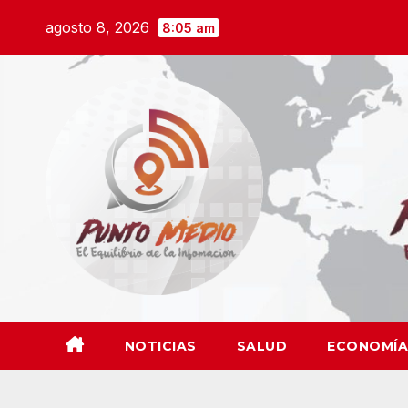
Saltar
agosto 8, 2026
8:05 am
al
contenido
NOTICIAS
SALUD
ECONOMÍA