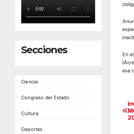
oblig
Anun
espe
inact
Secciones
En el
tÃcn
esa 
Ciencia
Congreso del Estado
In
Na
Mu
Cultura
de
2
en
Deportes