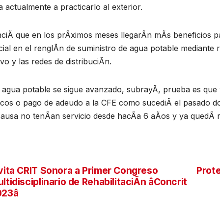
a actualmente a practicarlo al exterior.
ciÃ que en los prÃximos meses llegarÃn mÃs beneficios pa
cial en el renglÃn de suministro de agua potable mediante
ivo y las redes de distribuciÃn.
 agua potable se sigue avanzado, subrayÃ, prueba es que 
icos o pago de adeudo a la CFE como sucediÃ el pasado d
causa no tenÃan servicio desde hacÃa 6 aÃos y ya quedÃ r
vita CRIT Sonora a Primer Congreso
Prote
vegación
ltidisciplinario de RehabilitaciÃn âConcrit
023â
tradas