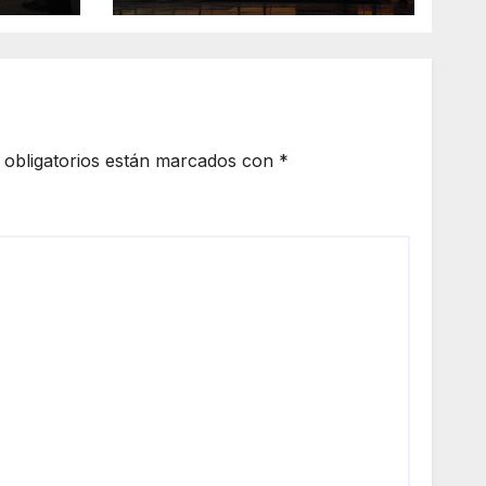
semana lluviosa y
ndo
temperaturas de
e
hasta 34°C
obligatorios están marcados con
*