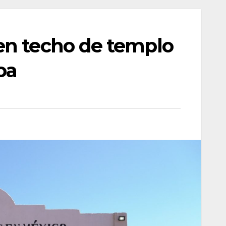
en techo de templo
oa