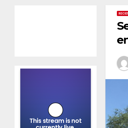
RECIE
Se
en