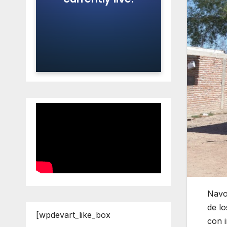
Navoj
de lo
[wpdevart_like_box
con i