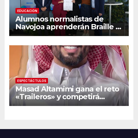
EDUCACIÓN
Alumnos normalistas de
Navojoa aprenderán Braille y
Lengua de Señas tras ganar
beca nacional Santander
ESPECTÁCTULOS
Masad Altamimi gana el reto
«Traileros» y competirá
contra Moisés Peñaloza por
el robo de la salvación en La
Casa de los Famosos