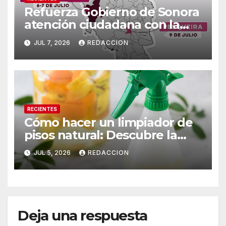
Refuerza Gobierno de Sonora
atención ciudadana con la
Agencia Fiscal Móvil en tres
JUL 7, 2026
REDACCION
municipios
RECIENTES
Cómo hacer un limpiador de
pisos natural: Descubre la
mezcla efectiva para eliminar
JUL 5, 2026
REDACCION
el mal olor
Deja una respuesta