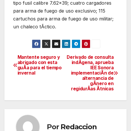
tipo fusil calibre 7.62×39; cuatro cargadores
para arma de fuego de uso exclusivo; 115
cartuchos para arma de fuego de uso militar;
un chaleco tÃctico.
Mantente seguro y
Derivado de consulta
Navegación
abrigado con esta
indÃgena, aprueba
guÃa para el tiempo
IEE Sonora
de
invernal
implementaciÃn de
alternancia de
entradas
gÃnero en
regidurÃas Ãtnicas
Por
Redaccion