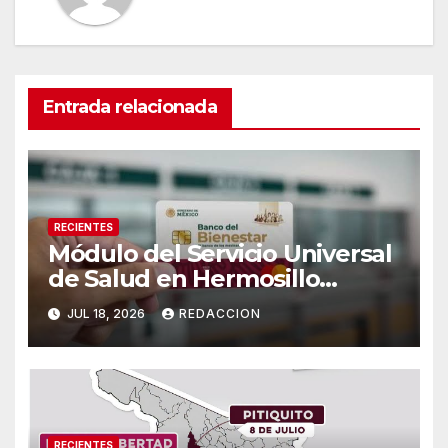
Entrada relacionada
RECIENTES
Módulo del Servicio Universal
de Salud en Hermosillo
cambiará de sede a partir del
JUL 18, 2026
REDACCION
lunes 20 de julio
RECIENTES