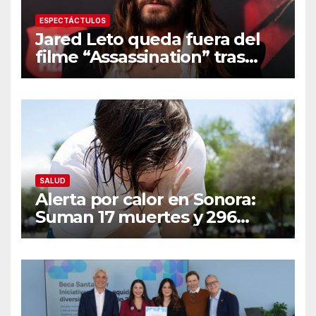
ESPECTÁCTULOS
Jared Leto queda fuera del
filme “Assassination” tras
resurgir denuncias de
conducta sexual inapropiada
SALUD
Alerta por calor en Sonora:
Suman 17 muertes y 296
casos; estas son las
recomendaciones clave y
señales de alarma